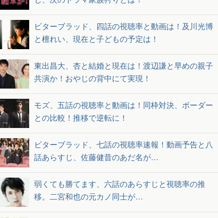
ビターブラッド、四話の視聴率と動画は！及川光博
と檀れい、現在と子どもの予定は！
東出昌大、杏と結婚と現在は！渡辺謙と早めの親子
共演か！おやじの背中にて実現！
モズ、五話の視聴率と動画は！同枠対決、ボーダー
との比較！推移で逆転に！
ビターブラッド、七話の視聴率速報！動画予告と八
話あらすじ、佐藤健昔のあだ名が…
弱くても勝てます、六話のあらすじと視聴率の推
移。二宮和也の元カノ同士が…