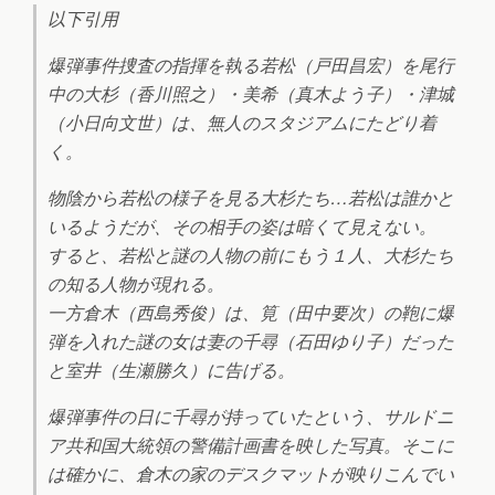
以下引用
爆弾事件捜査の指揮を執る若松（戸田昌宏）を尾行
中の大杉（香川照之）・美希（真木よう子）・津城
（小日向文世）は、無人のスタジアムにたどり着
く。
物陰から若松の様子を見る大杉たち…若松は誰かと
いるようだが、その相手の姿は暗くて見えない。
すると、若松と謎の人物の前にもう１人、大杉たち
の知る人物が現れる。
一方倉木（西島秀俊）は、筧（田中要次）の鞄に爆
弾を入れた謎の女は妻の千尋（石田ゆり子）だった
と室井（生瀬勝久）に告げる。
爆弾事件の日に千尋が持っていたという、サルドニ
ア共和国大統領の警備計画書を映した写真。そこに
は確かに、倉木の家のデスクマットが映りこんでい