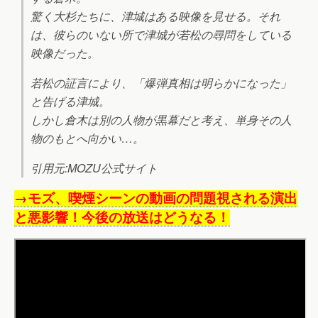
驚く大杉たちに、津城はある映像を見せる。それ
は、彼らのいない所で津城が若松の尋問をしている
映像だった。
若松の証言により、「爆弾真相は明らかになった」
と告げる津城。
しかし倉木は別の人物が黒幕だと考え、単身その人
物のもとへ向かい…。
引用元:MOZU公式サイト
→モズ、喫煙シーンの動画の問題視される演出
と悪影響！今後の放送はどうなる！