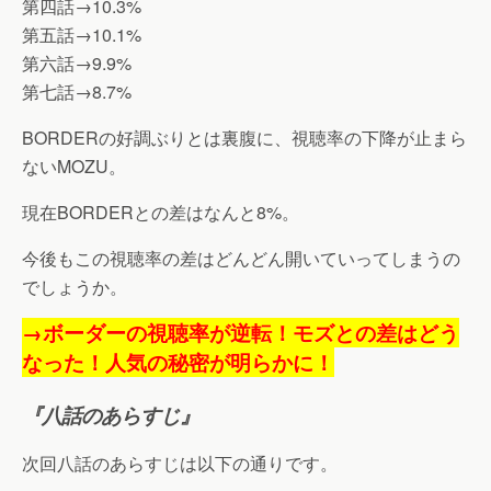
第四話→10.3%
第五話→10.1%
第六話→9.9%
第七話→8.7%
BORDERの好調ぶりとは裏腹に、視聴率の下降が止まら
ないMOZU。
現在BORDERとの差はなんと8%。
今後もこの視聴率の差はどんどん開いていってしまうの
でしょうか。
→ボーダーの視聴率が逆転！モズとの差はどう
なった！人気の秘密が明らかに！
『八話のあらすじ』
次回八話のあらすじは以下の通りです。