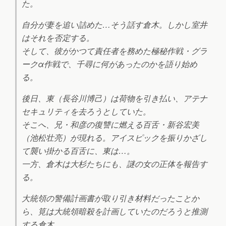
た。
自分が妻を追い詰めた…そう話す倉木。しかし室井
はそれを否定する。
そして、彼がかつて責任者を務めた極秘作戦・グラ
ークα作戦で、千尋に何があったのかを語り始め
る。
後日、東（長谷川博己）は荷物を引き払い、アテナ
セキュリティを去ろうとしていた。
そこへ、兄・和彦の復讐に燃える百舌・新谷宏美
（池松壮亮）が現れる。アイスピックを振りかざし
て襲い掛かる百舌に、東は…。
一方、倉木は大杉たちにも、謎の女の正体を報告す
る。
大統領の警備計画書が取り引き材料だったことか
ら、筧は大統領暗殺を計画していたのだろうと推測
する倉木。