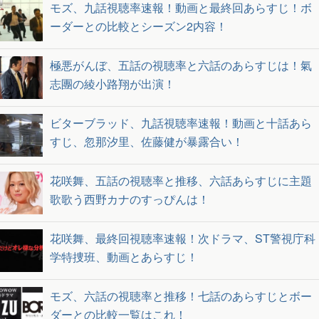
モズ、九話視聴率速報！動画と最終回あらすじ！ボ
ーダーとの比較とシーズン2内容！
極悪がんぼ、五話の視聴率と六話のあらすじは！氣
志團の綾小路翔が出演！
ビターブラッド、九話視聴率速報！動画と十話あら
すじ、忽那汐里、佐藤健が暴露合い！
花咲舞、五話の視聴率と推移、六話あらすじに主題
歌歌う西野カナのすっぴんは！
花咲舞、最終回視聴率速報！次ドラマ、ST警視庁科
学特捜班、動画とあらすじ！
モズ、六話の視聴率と推移！七話のあらすじとボー
ダーとの比較一覧はこれ！