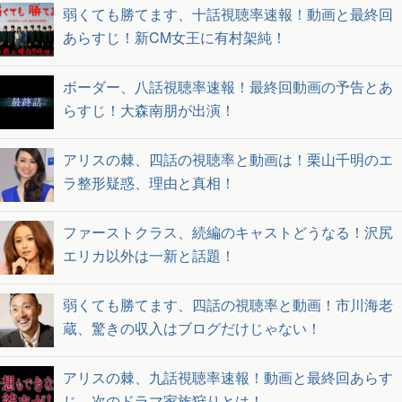
弱くても勝てます、十話視聴率速報！動画と最終回
あらすじ！新CM女王に有村架純！
ボーダー、八話視聴率速報！最終回動画の予告とあ
らすじ！大森南朋が出演！
アリスの棘、四話の視聴率と動画は！栗山千明のエ
ラ整形疑惑、理由と真相！
ファーストクラス、続編のキャストどうなる！沢尻
エリカ以外は一新と話題！
弱くても勝てます、四話の視聴率と動画！市川海老
蔵、驚きの収入はブログだけじゃない！
アリスの棘、九話視聴率速報！動画と最終回あらす
じ、次のドラマ家族狩りとは！