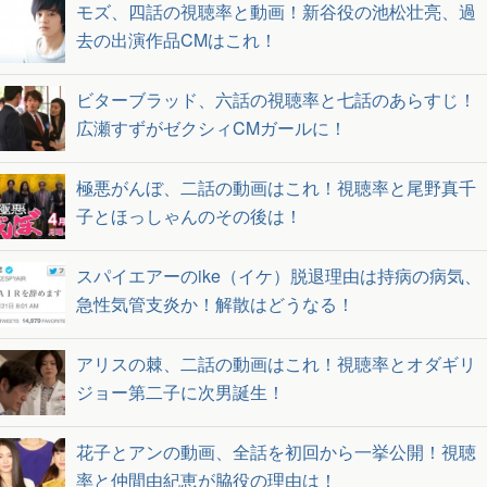
モズ、四話の視聴率と動画！新谷役の池松壮亮、過
去の出演作品CMはこれ！
ビターブラッド、六話の視聴率と七話のあらすじ！
広瀬すずがゼクシィCMガールに！
極悪がんぼ、二話の動画はこれ！視聴率と尾野真千
子とほっしゃんのその後は！
スパイエアーのike（イケ）脱退理由は持病の病気、
急性気管支炎か！解散はどうなる！
アリスの棘、二話の動画はこれ！視聴率とオダギリ
ジョー第二子に次男誕生！
花子とアンの動画、全話を初回から一挙公開！視聴
率と仲間由紀恵が脇役の理由は！