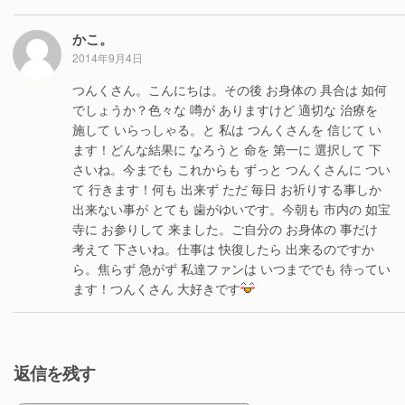
かこ。
2014年9月4日
つんくさん。こんにちは。その後 お身体の 具合は 如何
でしょうか？色々な 噂が ありますけど 適切な 治療を
施して いらっしゃる。と 私は つんくさんを 信じて い
ます！どんな結果に なろうと 命を 第一に 選択して 下
さいね。今までも これからも ずっと つんくさんに つい
て 行きます！何も 出来ず ただ 毎日 お祈りする事しか
出来ない事が とても 歯がゆいです。今朝も 市内の 如宝
寺に お参りして 来ました。ご自分の お身体の 事だけ
考えて 下さいね。仕事は 快復したら 出来るのですか
ら。焦らず 急がず 私達ファンは いつまででも 待ってい
ます！つんくさん 大好きです
返信を残す