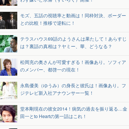
モズ、五話の視聴率と動画は！同枠対決、ボーダー
との比較！推移で逆転に！
テラスハウス69話のようさんは果たして！あらすじ
は？裏話の真相は？ヤミー、華、どうなる？
松岡充の奥さんが可愛すぎる！画像あり。ソフィア
のメンバー、都啓一の現在！
永島優美（ゆうみ）の身長と彼氏は！画像あり。フ
ジテレビ新入社アナウンサー一覧！
堂本剛現在の彼女2014！病気の過去を振り返る…金
田一とto Heartの第一話はこれ！