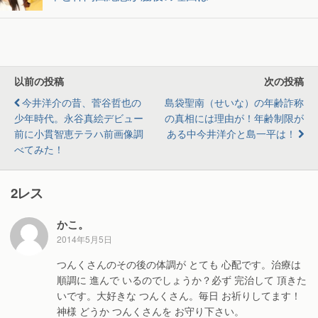
以前の投稿
次の投稿
今井洋介の昔、菅谷哲也の
島袋聖南（せいな）の年齢詐称
少年時代。永谷真絵デビュー
の真相には理由が！年齢制限が
前に小貫智恵テラハ前画像調
ある中今井洋介と島一平は！
べてみた！
2レス
かこ。
2014年5月5日
つんくさんのその後の体調が とても 心配です。治療は
順調に 進んで いるのでしょうか？必ず 完治して 頂きた
いです。大好きな つんくさん。毎日 お祈りしてます！
神様 どうか つんくさんを お守り下さい。