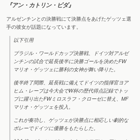
『アン・カトリン・ビダ』
アルゼンチンとの決勝戦にて決勝点をあげたゲッツェ選
手の彼女が話題になっています。
以下引用
ブラジル・ワールドカップ決勝戦、ドイツ対アルゼ
ンチンの試合で延長後半に決勝ゴールを決めたFW
マリオ・ゲッツェに勝利の女神が舞い降りた。
後半終了間際、延長戦に備えてドイツの指揮官ヨア
ヒム・レーブは今大会でW杯の歴代得点記録でトッ
プに躍り出たFWミロスラフ・クローゼに替え、MF
マリオ・ゲッツェを投入。
これが奏功し、ゲッツェが決勝点に相応しい劇的な
ボレーでドイツに優勝をもたらした。