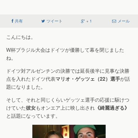
共有
ツイート
+ 1
メール
こんにちは。
W杯ブラジル大会はドイツが優勝して幕を閉じました
ね。
ドイツ対アルゼンチンの決勝では延長後半に見事な決勝
点を入れたドイツ代表
マリオ・ゲッツェ（22）選手
が話
題になりました。
そして、それと同じくらいゲッツェ選手の応援に駆けつ
けていた
彼女
もオンエア上に映し出され
《綺麗過ぎる》
と話題になっています。