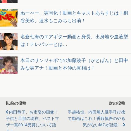
ぬーべー、実写化！動画とキャストあらすじは！桐
谷美玲、速水もこみちも出演！
名倉七海のエアギター動画と身長、出身地や血液型
は！テレパシーとは…
本日のサンジャポでの加藤綾子（かとぱん）と田中
みな実アナ！動画と不仲の真相は！
以前の投稿
次の投稿
内田恭子、お市姿の画像！
手越祐也、内田篤人選手呼び捨
子供と旦那の現在、ベストマ
て動画はこれ！香取慎吾のやる
ザー賞2014受賞について語
気がないMCが話題…
る！