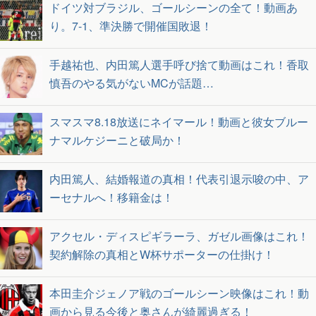
ドイツ対ブラジル、ゴールシーンの全て！動画あ
り。7-1、準決勝で開催国敗退！
手越祐也、内田篤人選手呼び捨て動画はこれ！香取
慎吾のやる気がないMCが話題…
スマスマ8.18放送にネイマール！動画と彼女ブルー
ナマルケジーニと破局か！
内田篤人、結婚報道の真相！代表引退示唆の中、ア
ーセナルへ！移籍金は！
アクセル・ディスピギラーラ、ガゼル画像はこれ！
契約解除の真相とW杯サポーターの仕掛け！
本田圭介ジェノア戦のゴールシーン映像はこれ！動
画から見る今後と奥さんが綺麗過ぎる！