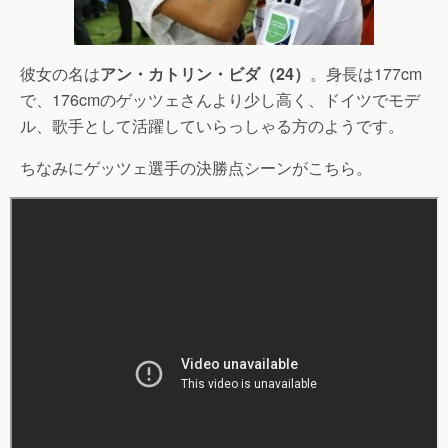
彼女の名は
アン・カトリン・ビダ（24）
。身長は177cm
で、176cmのゲッツェさんより少し高く、ドイツでモデ
ル、歌手として活躍していらっしゃる方のようです。
ちなみにゲッツェ選手の決勝点シーンがこちら。