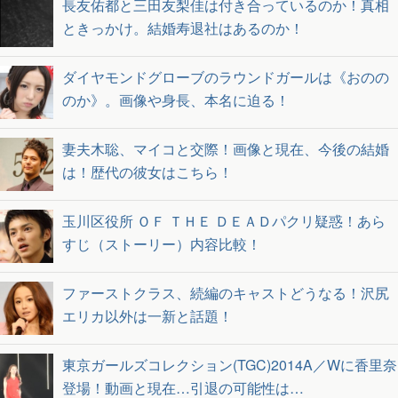
長友佑都と三田友梨佳は付き合っているのか！真相
ときっかけ。結婚寿退社はあるのか！
ダイヤモンドグローブのラウンドガールは《おのの
のか》。画像や身長、本名に迫る！
妻夫木聡、マイコと交際！画像と現在、今後の結婚
は！歴代の彼女はこちら！
玉川区役所 ＯＦ ＴＨＥ ＤＥＡＤパクリ疑惑！あら
すじ（ストーリー）内容比較！
ファーストクラス、続編のキャストどうなる！沢尻
エリカ以外は一新と話題！
東京ガールズコレクション(TGC)2014A／Wに香里奈
登場！動画と現在…引退の可能性は…