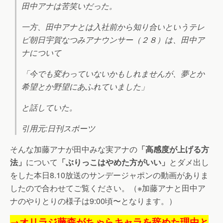
田中アナは苦笑いだった。
一方、田中アナとは入社前から知り合いというテレ
ビ朝日宇賀なつみアナウンサー（２８）は、田中ア
ナについて
「今でも変わっていないかもしれませんが、夢とか
希望とか野望にあふれていました」
と話していた。
引用元:日刊スポーツ
そんな加藤アナが田中みな実アナの
「高感度が上げる方
法」
について
「ぶりっこはやめた方がいい」
とダメ出し
をした本日8.10放送のサンデージャポンの動画がありま
したので合わせてご覧ください。（※加藤アナと田中ア
ナのやりとりの様子は9:00頃〜となります。）
→オリラジ藤森がちゃらキャラを辞めた理由と