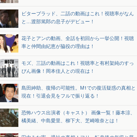
ビターブラッド、二話の動画はこれ！視聴率がなん
と…渡部篤郎の息子がデビュー！
花子とアンの動画、全話を初回から一挙公開！視聴
率と仲間由紀恵が脇役の理由は！
モズ、三話の動画はこれ！視聴率と有村架純のすっ
ぴん画像！岡本佳人との現在は！
島田紳助、復帰の可能性。M1での復活疑惑の真相と
現在！引退会見をフルで振り返る！
恐怖ハウス出演者（キャスト） 画像一覧！藤本涼、
橘美緒、中島愛里、柳下大、芝崎唯奈とは！