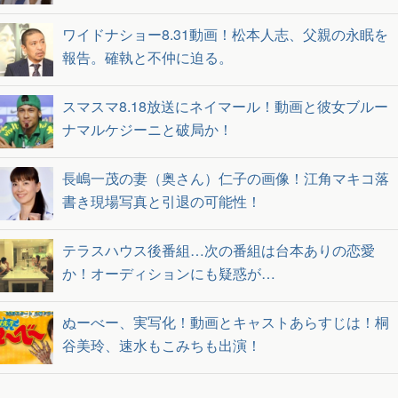
ワイドナショー8.31動画！松本人志、父親の永眠を
報告。確執と不仲に迫る。
スマスマ8.18放送にネイマール！動画と彼女ブルー
ナマルケジーニと破局か！
長嶋一茂の妻（奥さん）仁子の画像！江角マキコ落
書き現場写真と引退の可能性！
テラスハウス後番組…次の番組は台本ありの恋愛
か！オーディションにも疑惑が…
ぬーべー、実写化！動画とキャストあらすじは！桐
谷美玲、速水もこみちも出演！