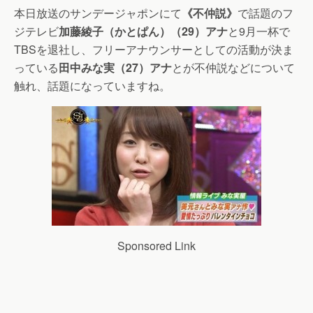
本日放送のサンデージャポンにて
《不仲説》
で話題のフ
ジテレビ
加藤綾子（かとぱん）（29）アナ
と9月一杯で
TBSを退社し、フリーアナウンサーとしての活動が決ま
っている
田中みな実（27）アナ
とが不仲説などについて
触れ、話題になっていますね。
Sponsored Link