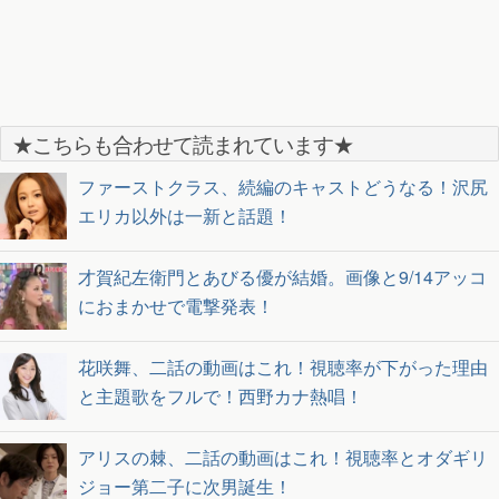
★こちらも合わせて読まれています★
ファーストクラス、続編のキャストどうなる！沢尻
エリカ以外は一新と話題！
才賀紀左衛門とあびる優が結婚。画像と9/14アッコ
におまかせで電撃発表！
花咲舞、二話の動画はこれ！視聴率が下がった理由
と主題歌をフルで！西野カナ熱唱！
アリスの棘、二話の動画はこれ！視聴率とオダギリ
ジョー第二子に次男誕生！