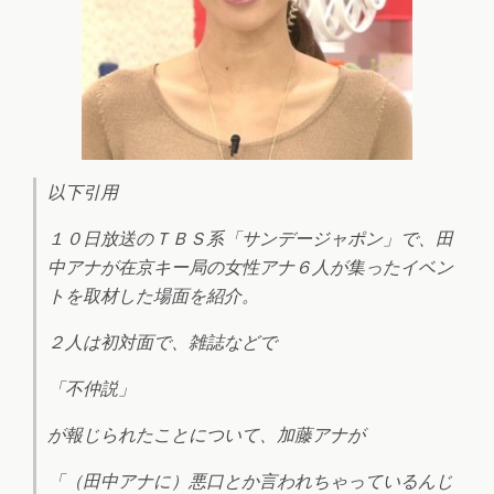
以下引用
１０日放送のＴＢＳ系「サンデージャポン」で、田
中アナが在京キー局の女性アナ６人が集ったイベン
トを取材した場面を紹介。
２人は初対面で、雑誌などで
「不仲説」
が報じられたことについて、加藤アナが
「（田中アナに）悪口とか言われちゃっているんじ