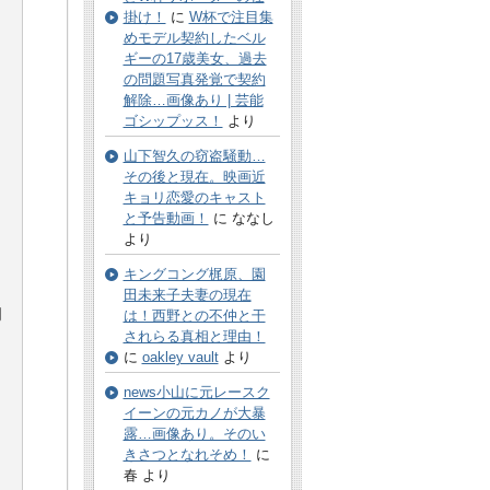
掛け！
に
W杯で注目集
めモデル契約したベル
ギーの17歳美女、過去
の問題写真発覚で契約
解除…画像あり | 芸能
ゴシップッス！
より
山下智久の窃盗騒動…
その後と現在。映画近
キョリ恋愛のキャスト
と予告動画！
に ななし
より
キングコング梶原、園
田未来子夫妻の現在
司
は！西野との不仲と干
されらる真相と理由！
に
oakley vault
より
news小山に元レースク
イーンの元カノが大暴
露…画像あり。そのい
きさつとなれそめ！
に
春 より