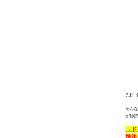
先日
そん
が秒
→ド
準決