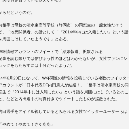
からだというのだ。
お相手は母校の清水東高等学校（静岡市）の同窓生の一般女性だそう
で、「地元関係者」の話として「『2014年中には入籍したい』という話
を周囲にはしていたようです」とある。
W杯情報アカウントのツイートで「結婚報道」拡散される
記事を読む限りでは信ぴょう性のほどはわからないが、女性ファンにシ
ョックをもたらすには十分だったようだ。
14年6月29日になって、W杯関連の情報を投稿している複数のツイッタ
アカウントが「日本代表DF内田篤人が結婚！」「相手は清水東高校の同
窓生で『2014年中には入籍したい』という話を周囲にはしているとのこ
と」などと内田選手の写真付きでツイートしたものが拡散された。
内田選手をアイドル視しているとみられる女性ツイッターユーザーらは
「やめて！やめて！ぎゃああ」