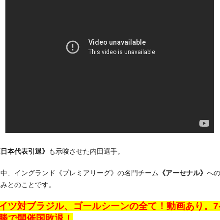
《日本代表引退》
も示唆させた内田選手。
な中、イングランド《プレミアリーグ》の名門チーム
《アーセナル》
へ
読みとのことです。
イツ対ブラジル、ゴールシーンの全て！動画あり。7-
勝で開催国敗退！