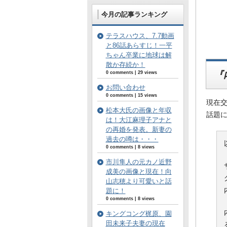
今月の記事ランキング
テラスハウス、7.7動画
と86話あらすじ！一平
ちゃん卒業に地球は解
散か存続か！
『
0 comments
|
29 views
お問い合わせ
0 comments
|
15 views
現在交
松本大氏の画像と年収
話題
は！大江麻理子アナと
の再婚を発表。新妻の
過去の噂は・・・
0 comments
|
8 views
市川隼人の元カノ近野
成美の画像と現在！向
山志穂より可愛いと話
題に！
0 comments
|
8 views
キングコング梶原、園
田未来子夫妻の現在