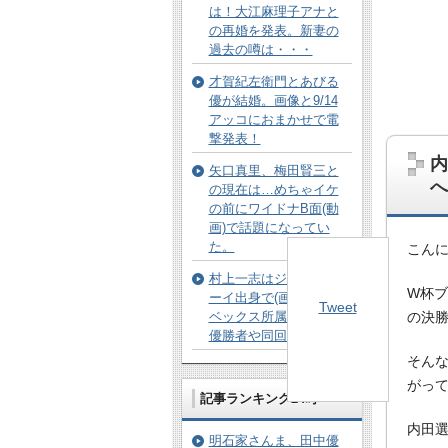
は！大江麻理子アナと
の再婚を発表。新妻の
過去の噂は・・・
才賀紀左衛門とあびる
優が結婚。画像と9/14
アッコにおまかせで電
撃発表！
内
矢口真里、梅田賢三と
へ
の現在は…めちゃイケ
の前にワイドナB面(動
画)で話題になってい
た。
こん
村上一志はジュノンボ
W杯ブ
ーイ出身で(画像)元エイ
Tweet
ベックス所属。20回の
の決
優勝者や同回出身は。
そん
がっ
記事ランキング24時
内田
明石家さんま、田中優