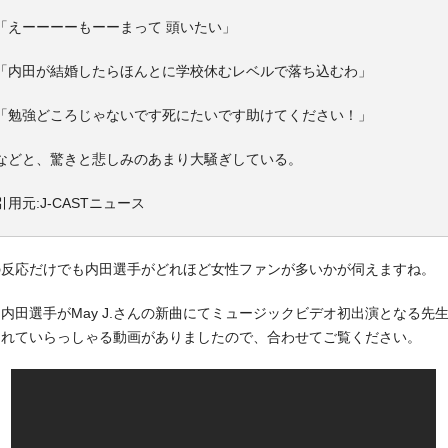
「えーーーーもーーまって 頭いたい」
「内田が結婚したらほんとに学校休むレベルで落ち込むわ」
「勉強どころじゃないです死にたいです助けてください！」
などと、驚きと悲しみのあまり大騒ぎしている。
引用元:J-CASTニュース
の反応だけでも内田選手がどれほど女性ファンが多いかが伺えますね。
内田選手がMay J.さんの新曲にてミュージックビデオ初出演となる先
されていらっしゃる動画がありましたので、合わせてご覧ください。