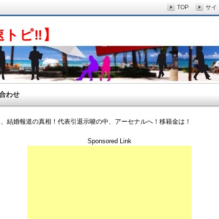
TOP
サイ
速トピ‼】
合わせ
人、結婚報道の真相！代表引退示唆の中、アーセナルへ！移籍金は！
Sponsored Link