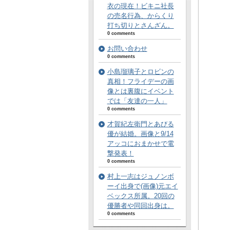
衣の現在！ビキニ社長
の売名行為、からくり
打ち切りとさんざん。
0 comments
お問い合わせ
0 comments
小島瑠璃子とロビンの
真相！フライデーの画
像とは裏腹にイベント
では「友達の一人」
0 comments
才賀紀左衛門とあびる
優が結婚。画像と9/14
アッコにおまかせで電
撃発表！
0 comments
村上一志はジュノンボ
ーイ出身で(画像)元エイ
ベックス所属。20回の
優勝者や同回出身は。
0 comments