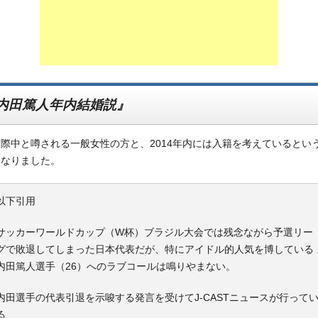
内田篤人年内結婚説』
際中と噂される一般女性の方と、2014年内には入籍を考えているとい
になりました。
以下引用
サッカーワールドカップ（W杯）ブラジル大会では残念ながら予選リー
グで敗退してしまった日本代表だが、特にアイドル的人気を博している
内田篤人選手（26）へのラブコールは鳴りやまない。
内田選手の代表引退を示唆する発言を受けてJ-CASTニュースが行って
る