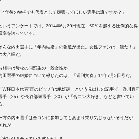
「4年後のW杯でも代表として頑張ってほしい選手は誰ですか？」
というアンケートでは、2014年6月30日現在、60％を超える圧倒的な得
票率を誇っている。
そんな内田選手に「年内結婚」の報道が出た。女性ファンは「嫌だ！」
の大合唱だ。
お相手は母校の同窓生の一般女性か
内田選手の結婚について報じたのは、「週刊文春」14年7月3日号だ。
「W杯日本代表”夜のピッチ”は絶好調」という見出しの記事で、香川真
選手（25）や長谷部誠選手（30）が「合コン大好き」などと書いてい
る。
一方の内田選手は合コンに参加してもあまり乗り気じゃないそうだが、
それが
「実は付き合っている彼女がいる」