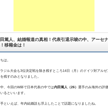
田篤人、結婚報道の真相！代表引退示唆の中、アーセ
！移籍金は！
にちは。
ラジル大会も3位決定戦を除き残すところ14日（月）のドイツ対アルゼ
勝を残すのみとなりました。
な中、今回のW杯で日本代表の中では
内田篤人（26）
選手のみ海外の評
ているといいます。
選手といえば、年内結婚説も浮上したことで話題になりましたね。