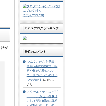
にほんブログ村
ＦＣ２ブログランキング
う話が
最近のコメント
つんく、がんを発表！
復帰時期や治療法、転
移や抗がん剤につい
て。見つかったのはい
つなのか！
に かこ。
より
アクセル・ディスピギ
ラーラ、ガゼル画像は
い
これ！契約解除の真相
とW杯サポーターの仕