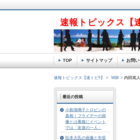
速報トピックス【
TOP
サイトマップ
お問い
速報トピックス【速トピ‼】
W杯
内田篤
最近の投稿
小島瑠璃子とロビンの
真相！フライデーの画
像とは裏腹にイベント
では「友達の一人」
松本大氏の画像と年収