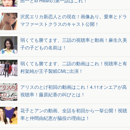
田一とto Heartの第一話はこれ！
沢尻エリカ新恋人との現在！画像あり。愛車とドラ
マファーストクラスのキャスト公開！
弱くても勝てます、三話の視聴率と動画！麻生久美
子の子どもの名前は！
弱くても勝てます、二話の動画はこれ！視聴率と有
村架純が王子製紙CMに出演！
アリスのとげ初回の動画はこれ！4.11オンエアが高
視聴率！藤原紀香の叫びとは！
花子とアンの動画、全話を初回から一挙公開！視聴
率と仲間由紀恵が脇役の理由は！