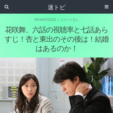
速トピ
2014年5月22日 ↔ コメントなし
花咲舞、六話の視聴率と七話あら
すじ！杏と東出のその後は！結婚
はあるのか！