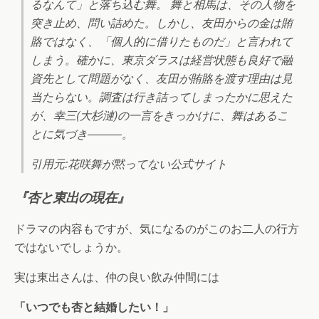
るなんて」と落ち込む舞。 舞と相馬は、その人物を
突き止め、問い詰めた。しかし、友田からの金は賄
賂ではなく、「個人的に借りたものだ」と言われて
しまう。確かに、東京ダラスは経営状態も良好で融
資先として問題がなく、友田が賄賂を渡す理由は見
当たらない。調査は行き詰ってしまったかに思えた
が、幸三(大杉漣)の一言をきっかけに、舞はあるこ
とに気づき―――。
引用元:花咲舞が黙ってない公式サイト
『杏と東出の現在』
ドラマの内容もですが、気になるのがこのお二人の行方
ではないでしょうか。
実は東出さんは、仲の良い飲み仲間には
「いつでも杏と結婚したい！」