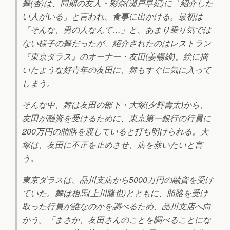
舞(杏)は、同期の友人・彩奈(瀬戸早妃)に「紹介した
い人がいる」と言われ、食事に出かける。最初は
「そんな、男の人なんて…」と、あまり乗り気では
ない様子の舞だったが、紹介されたのはレストラン
『東京ダラス』のオーナー・友田(姜暢雄)。絵に描
いたような好青年の友田に、舞もすぐに気に入って
しまう。
そんな中、舞は友田の部下・大塚(夕輝壽太)から、
友田が融資を受けるために、東京第一銀行の行員に
200万円の賄賂を渡していると打ち明けられる。大
塚は、友田に不正を止めさせ、店を救いたいと言
う。
東京ダラスは、品川支店から5000万円の融資を受け
ていた。舞は相馬(上川隆也)とともに、賄賂を受け
取った行員が誰なのかを調べるため、品川支店へ向
かう。「まさか、友田さんのことを調べることにな