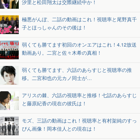
汐里と松田翔太は交際継続中か！
極悪がんぼ、二話の動画はこれ！視聴率と尾野真千
子とほっしゃんのその後は！
弱くても勝てます初回のオンエアはこれ！4.12放送
動画あり。二宮と佐々木希の真相！
弱くても勝てます、六話のあらすじと視聴率の推
移。二宮和也の元カノ同士が…
アリスの棘、六話の視聴率と推移！七話のあらすじ
と藤原紀香の現在の彼氏は！
モズ、三話の動画はこれ！視聴率と有村架純のすっ
ぴん画像！岡本佳人との現在は！