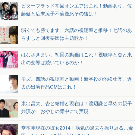
ビターブラッド初回オンエアはこれ！動画あり。佐
藤健と広末涼子不倫疑惑その後は！
弱くても勝てます、六話の視聴率と推移！七話のあ
らすじと回復要因は主題歌か！
はなさきまい、初回の動画はこれ！視聴率と杏と東
出の交際は続いているのか！
モズ、四話の視聴率と動画！新谷役の池松壮亮、過
去の出演作品CMはこれ！
東出昌大、杏と結婚と現在は！渡辺謙と早めの親子
共演か！おやじの背中にて実現！
堂本剛現在の彼女2014！病気の過去を振り返る…金