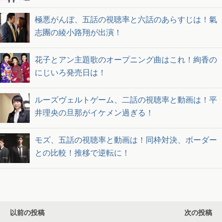
極悪がんぼ、五話の視聴率と六話のあらすじは！氣
志團の綾小路翔が出演！
花子とアン主題歌のオープニング曲はこれ！絢香の
にじいろ発売日は！
ルーズヴェルトゲーム、二話の視聴率と動画は！平
井理央の旦那がイケメン過ぎる！
モズ、五話の視聴率と動画は！同枠対決、ボーダー
との比較！推移で逆転に！
以前の投稿
次の投稿