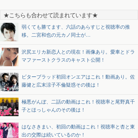
★こちらも合わせて読まれています★
弱くても勝てます、六話のあらすじと視聴率の推
移。二宮和也の元カノ同士が…
沢尻エリカ新恋人との現在！画像あり。愛車とドラ
マファーストクラスのキャスト公開！
ビターブラッド初回オンエアはこれ！動画あり。佐
藤健と広末涼子不倫疑惑その後は！
極悪がんぼ、二話の動画はこれ！視聴率と尾野真千
子とほっしゃんのその後は！
はなさきまい、初回の動画はこれ！視聴率と杏と東
出の交際は続いているのか！