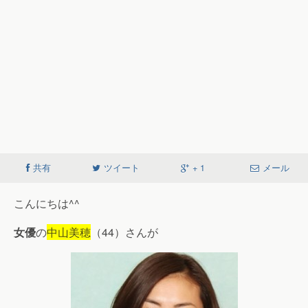
共有
ツイート
+ 1
メール
こんにちは^^
女優
の
中山美穂
（44）さんが