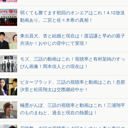
弱くても勝てます初回のオンエアはこれ！4.12放送
動画あり。二宮と佐々木希の真相！
東出昌大、杏と結婚と現在は！渡辺謙と早めの親子
共演か！おやじの背中にて実現！
モズ、三話の動画はこれ！視聴率と有村架純のすっ
ぴん画像！岡本佳人との現在は！
ビターブラッド、三話の視聴率と動画はこれ！忽那
汐里と松田翔太は交際継続中か！
極悪がんぼ、三話の視聴率と動画はこれ！三浦翔平
のものまねと、過去と現在の熱愛は！