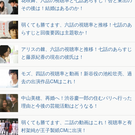
花咲舞、六話の視聴率と七話あらすじ！杏と東出の
その後は！結婚はあるのか！
弱くても勝てます、六話の視聴率と推移！七話のあ
らすじと回復要因は主題歌か！
アリスの棘、六話の視聴率と推移！七話のあらすじ
と藤原紀香の現在の彼氏は！
モズ、四話の視聴率と動画！新谷役の池松壮亮、過
去の出演作品CMはこれ！
中山美穂、再婚へ！渋谷慶一郎の住むパリへ行った
理由と今後の芸能活動はどうなる！
弱くても勝てます、二話の動画はこれ！視聴率と有
村架純が王子製紙CMに出演！