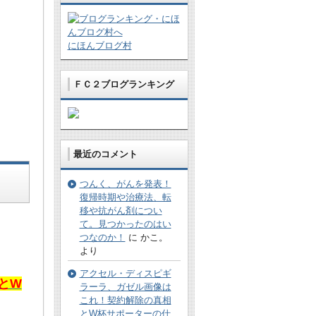
にほんブログ村
ＦＣ２ブログランキング
最近のコメント
つんく、がんを発表！
復帰時期や治療法、転
移や抗がん剤につい
て。見つかったのはい
つなのか！
に かこ。
より
アクセル・ディスピギ
とW
ラーラ、ガゼル画像は
これ！契約解除の真相
とW杯サポーターの仕