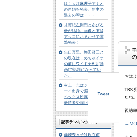
は！大江麻理子アナと
の再婚を発表。新妻の
過去の噂は・・・
才賀紀左衛門とあびる
優が結婚。画像と9/14
アッコにおまかせで電
撃発表！
モ
矢口真里、梅田賢三と
の
の現在は…めちゃイケ
の前にワイドナB面(動
画)で話題になってい
た。
おは
村上一志はジュノンボ
TBS
ーイ出身で(画像)元エイ
Tweet
ベックス所属。20回の
たね
優勝者や同回出身は。
視聴
記事ランキング24時
→M
藤崎奈々子は現在何