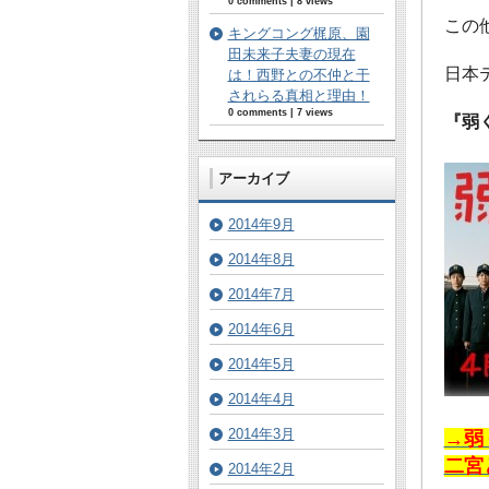
0 comments
|
8 views
この
キングコング梶原、園
田未来子夫妻の現在
日本
は！西野との不仲と干
されらる真相と理由！
0 comments
|
7 views
『弱
アーカイブ
2014年9月
2014年8月
2014年7月
2014年6月
2014年5月
2014年4月
2014年3月
→弱
二宮
2014年2月