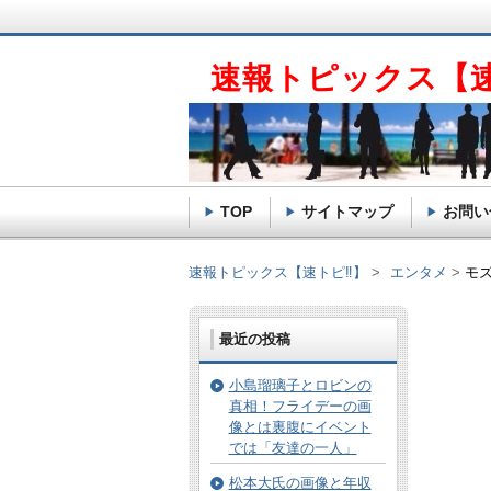
速報トピックス【
TOP
サイトマップ
お問い
速報トピックス【速トピ‼】
エンタメ
モ
最近の投稿
小島瑠璃子とロビンの
真相！フライデーの画
像とは裏腹にイベント
では「友達の一人」
松本大氏の画像と年収