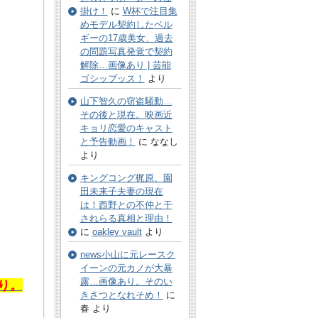
掛け！
に
W杯で注目集
めモデル契約したベル
ギーの17歳美女、過去
の問題写真発覚で契約
解除…画像あり | 芸能
ゴシップッス！
より
山下智久の窃盗騒動…
その後と現在。映画近
キョリ恋愛のキャスト
と予告動画！
に ななし
より
キングコング梶原、園
田未来子夫妻の現在
は！西野との不仲と干
されらる真相と理由！
に
oakley vault
より
news小山に元レースク
イーンの元カノが大暴
露…画像あり。そのい
り。
きさつとなれそめ！
に
春 より