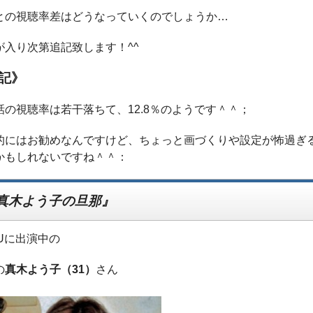
との視聴率差はどうなっていくのでしょうか…
が入り次第追記致します！^^
記》
話の視聴率は若干落ちて、12.8％のようです＾＾；
的にはお勧めなんですけど、ちょっと画づくりや設定が怖過ぎ
かもしれないですね＾＾：
真木よう子の旦那』
ZUに出演中の
の
真木よう子（31）
さん