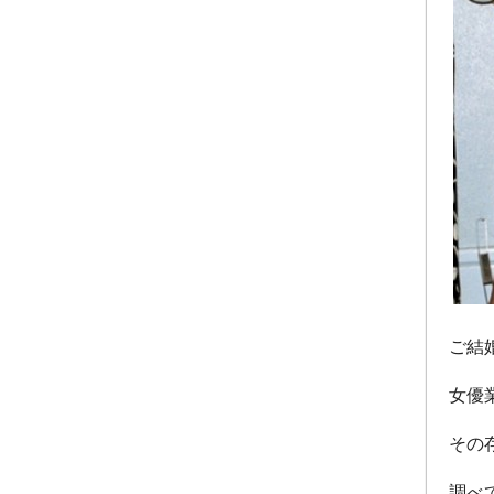
ご結
女優
その
調べ