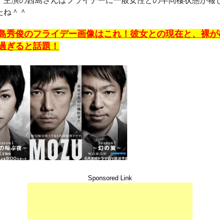
、主演の西島さんはフライデーに一般女性との半同棲状態が報
たね＾＾
島秀俊のフライデー画像はこれ！彼女との現在と、裸が
過ぎると話題！
Sponsored Link