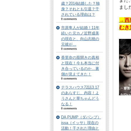
また
歳？2014結婚した？独
まし
身？それとも引退？干
されている理由は？
→西
0 comments
むき
市原隼人が結婚！11年
続いた元カノ近野成美
の現在と、向山志穂の
元彼が…
0 comments
香里奈の股開きの真相
と現在！今も本当に付
き合っているのか…裏
側が見えてきた！
0 comments
テラスハウス72話3.17
のあらすじ、内容！よ
うさんと華ちゃんどう
なる！
0 comments
DA PUMP（ダパンプ）
issa（イッサ）現在の
活動！干された理由と