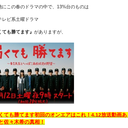
他にこの春のドラマの中で、13%台のものは
テレビ系土曜ドラマ
くても勝てます』
がありますが、
くても勝てます初回のオンエアはこれ！4.12放送動画あ
と佐々木希の真相！