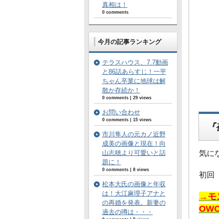
真相は！
0 comments
今月の記事ランキング
テラスハウス、7.7動画
と86話あらすじ！一平
ちゃん卒業に地球は解
散か存続か！
0 comments
|
29 views
お問い合わせ
0 comments
|
15 views
『
市川隼人の元カノ近野
成美の画像と現在！向
気に
山志穂より可愛いと話
題に！
0 comments
|
8 views
初回
松本大氏の画像と年収
は！大江麻理子アナと
→モ
の再婚を発表。新妻の
OW
過去の噂は・・・