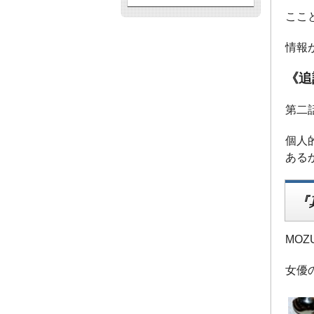
ここ
情報
《追
第二
個人
ある
『
MO
女優