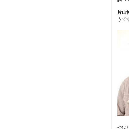
片山
うです
やは