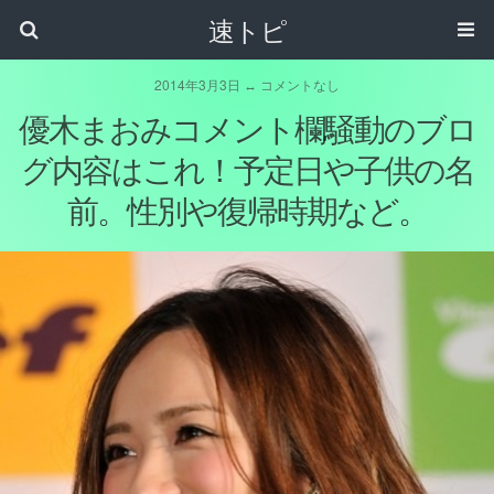
速トピ
2014年3月3日 ↔ コメントなし
優木まおみコメント欄騒動のブロ
グ内容はこれ！予定日や子供の名
前。性別や復帰時期など。