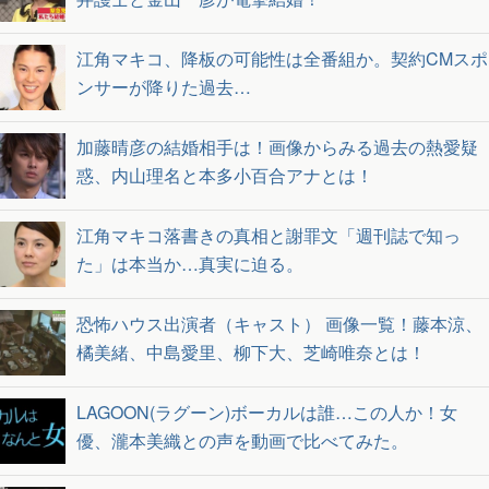
江角マキコ、降板の可能性は全番組か。契約CMスポ
ンサーが降りた過去…
加藤晴彦の結婚相手は！画像からみる過去の熱愛疑
惑、内山理名と本多小百合アナとは！
江角マキコ落書きの真相と謝罪文「週刊誌で知っ
た」は本当か…真実に迫る。
恐怖ハウス出演者（キャスト） 画像一覧！藤本涼、
橘美緒、中島愛里、柳下大、芝崎唯奈とは！
LAGOON(ラグーン)ボーカルは誰…この人か！女
優、瀧本美織との声を動画で比べてみた。