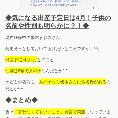
◆気になる出産予定日は4月！子供の
名前や性別も明らかに？！◆
現在妊娠中の優木まおみさん、
尚更そっとしておいてあげたいところですが…^^;
出産予定日は4月
とのこと！
性別は8割で女の子
なんだとか^ ^
子どもの名前も、
女の子なら優木さんに命名権がある
の
だとか^ ^
◆まとめ◆
色々
「言わなくてもいいこと」発言で問題
になっていま