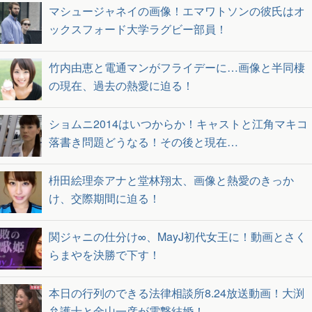
マシュージャネイの画像！エマワトソンの彼氏はオ
ックスフォード大学ラグビー部員！
竹内由恵と電通マンがフライデーに…画像と半同棲
の現在、過去の熱愛に迫る！
ショムニ2014はいつからか！キャストと江角マキコ
落書き問題どうなる！その後と現在…
枡田絵理奈アナと堂林翔太、画像と熱愛のきっか
け、交際期間に迫る！
関ジャニの仕分け∞、MayJ初代女王に！動画とさく
らまやを決勝で下す！
本日の行列のできる法律相談所8.24放送動画！大渕
弁護士と金山一彦が電撃結婚！