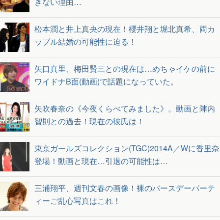
きない理由…
松本潤と井上真央の現在！櫻井翔と堀北真希、両カ
ップル結婚の可能性に迫る！
矢口真里、梅田賢三との現在は…めちゃイケの前に
ワイドナB面(動画)で話題になっていた。
矢吹春奈の《今夜くらべてみました》。動画と陣内
智則との過去！現在の彼氏は！
東京ガールズコレクション(TGC)2014A／Wに香里奈
登場！動画と現在…引退の可能性は…
三浦翔平、週刊文春の画像！裸のバースデーパーテ
ィーご乱心写真はこれ！