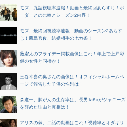
モズ、九話視聴率速報！動画と最終回あらすじ！ボ
ーダーとの比較とシーズン2内容！
モズ、最終回視聴率速報！動画のシーズン2あらす
じ！西島秀俊、結婚相手の七カ条！
薮宏太のフライデー掲載画像はこれ！年上で上戸彩
似の女性と同棲か！
三谷幸喜の奥さんの画像は！オフィシャルホームペ
ージで報告した子供の性別は！
森進一、肺がんの生存率は。長男TaKaがジャニーズ
を辞めた理由と真相は！
アリスの棘、二話の動画はこれ！視聴率とオダギリ