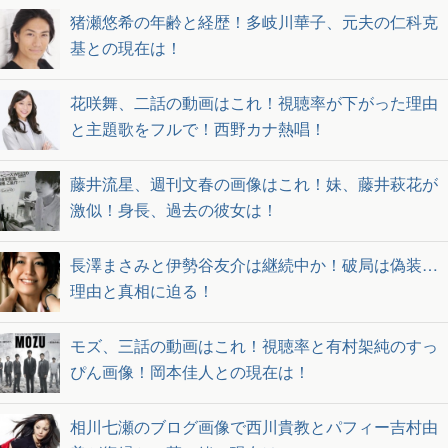
猪瀬悠希の年齢と経歴！多岐川華子、元夫の仁科克
基との現在は！
花咲舞、二話の動画はこれ！視聴率が下がった理由
と主題歌をフルで！西野カナ熱唱！
藤井流星、週刊文春の画像はこれ！妹、藤井萩花が
激似！身長、過去の彼女は！
長澤まさみと伊勢谷友介は継続中か！破局は偽装…
理由と真相に迫る！
モズ、三話の動画はこれ！視聴率と有村架純のすっ
ぴん画像！岡本佳人との現在は！
相川七瀬のブログ画像で西川貴教とパフィー吉村由