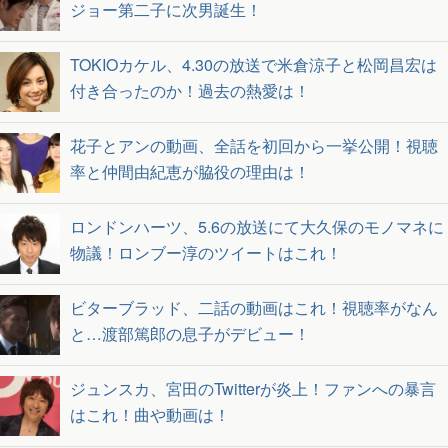
ジョー第二子に次男誕生！
TOKIOカケル、4.30の放送で米倉涼子と松岡昌宏は
付き合ったのか！過去の熱愛は！
花子とアンの動画、全話を初回から一挙公開！視聴
率と仲間由紀恵が脇役の理由は！
ロンドンハーツ、5.6の放送にて大久保のモノマネに
物議！ロンブー淳のツイートはこれ！
ビターブラッド、二話の動画はこれ！視聴率がなん
と…渡部篤郎の息子がデビュー！
ジュンスカ、宮田のTwitterが炎上！ファンへの暴言
はこれ！曲や動画は！