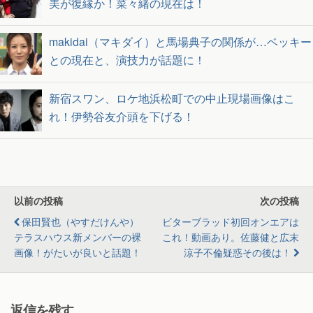
美が復縁か！菜々緒の現在は！
makidai（マキダイ）と馬場典子の関係が…ベッキー
との現在と、演技力が話題に！
新宿スワン、ロケ地浜松町での中止現場画像はこ
れ！伊勢谷友介頭を下げる！
以前の投稿
次の投稿
保田賢也（やすだけんや）
ビターブラッド初回オンエアは
テラスハウス新メンバーの裸
これ！動画あり。佐藤健と広末
画像！がたいが良いと話題！
涼子不倫疑惑その後は！
返信を残す