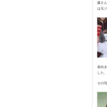
森さん
は元ジ
表向
した
その