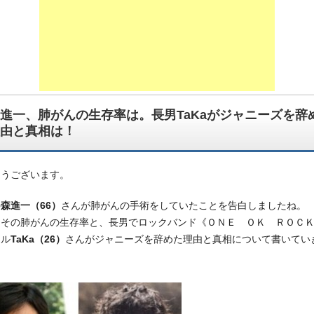
進一、肺がんの生存率は。長男TaKaがジャニーズを辞
由と真相は！
ようございます。
の
森進一（66）
さんが肺がんの手術をしていたことを告白しましたね。
はその肺がんの生存率と、長男でロックバンド《ＯＮＥ ＯＫ ＲＯＣ
カル
TaKa（26）
さんがジャニーズを辞めた理由と真相について書いてい