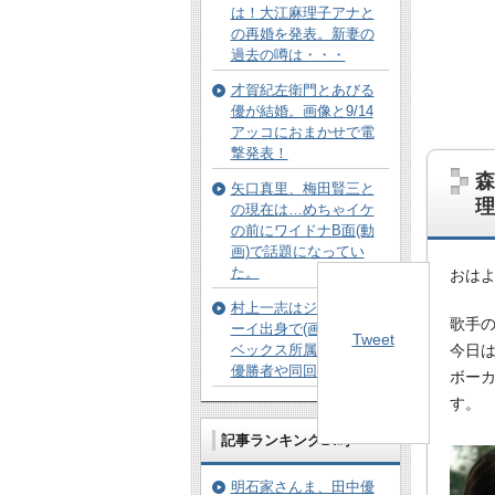
は！大江麻理子アナと
の再婚を発表。新妻の
過去の噂は・・・
才賀紀左衛門とあびる
優が結婚。画像と9/14
アッコにおまかせで電
撃発表！
森
矢口真里、梅田賢三と
理
の現在は…めちゃイケ
の前にワイドナB面(動
画)で話題になってい
た。
おは
村上一志はジュノンボ
歌手
ーイ出身で(画像)元エイ
Tweet
ベックス所属。20回の
今日
優勝者や同回出身は。
ボー
す。
記事ランキング24時
明石家さんま、田中優