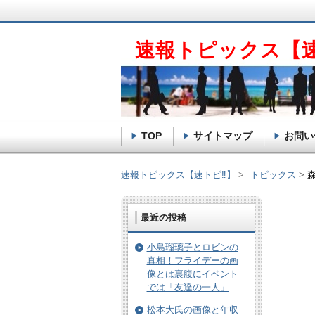
速報トピックス【
TOP
サイトマップ
お問い
速報トピックス【速トピ‼】
トピックス
最近の投稿
小島瑠璃子とロビンの
真相！フライデーの画
像とは裏腹にイベント
では「友達の一人」
松本大氏の画像と年収