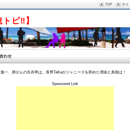
TOP
サイ
速トピ‼】
合わせ
森進一、肺がんの生存率は。長男TaKaがジャニーズを辞めた理由と真相は！
Sponsored Link