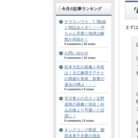
今月の記事ランキング
『
テラスハウス、7.7動画
まず
と86話あらすじ！一平
ちゃん卒業に地球は解
散か存続か！
0 comments
|
29 views
お問い合わせ
0 comments
|
15 views
松本大氏の画像と年収
は！大江麻理子アナと
の再婚を発表。新妻の
過去の噂は・・・
0 comments
|
8 views
市川隼人の元カノ近野
成美の画像と現在！向
山志穂より可愛いと話
題に！
0 comments
|
8 views
キングコング梶原、園
田未来子夫妻の現在