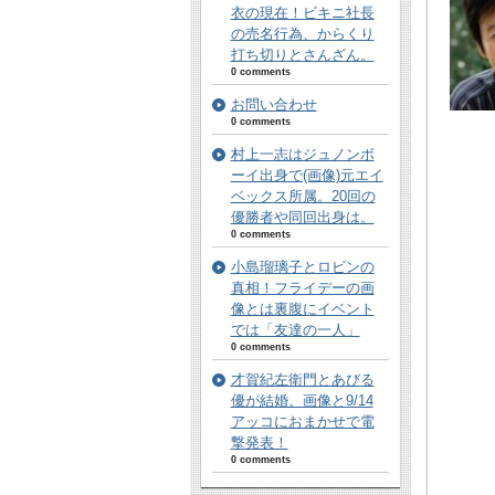
衣の現在！ビキニ社長
の売名行為、からくり
打ち切りとさんざん。
0 comments
お問い合わせ
0 comments
村上一志はジュノンボ
ーイ出身で(画像)元エイ
ベックス所属。20回の
優勝者や同回出身は。
0 comments
小島瑠璃子とロビンの
真相！フライデーの画
像とは裏腹にイベント
では「友達の一人」
0 comments
才賀紀左衛門とあびる
優が結婚。画像と9/14
アッコにおまかせで電
撃発表！
0 comments