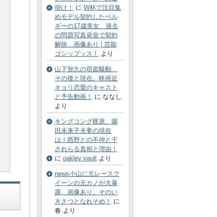
掛け！
に
W杯で注目集
めモデル契約したベル
ギーの17歳美女、過去
の問題写真発覚で契約
解除…画像あり | 芸能
ゴシップッス！
より
山下智久の窃盗騒動…
その後と現在。映画近
キョリ恋愛のキャスト
と予告動画！
に ななし
より
キングコング梶原、園
田未来子夫妻の現在
は！西野との不仲と干
されらる真相と理由！
に
oakley vault
より
news小山に元レースク
イーンの元カノが大暴
露…画像あり。そのい
きさつとなれそめ！
に
春 より