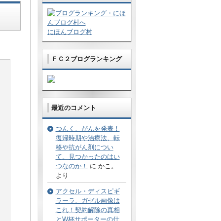
にほんブログ村
ＦＣ２ブログランキング
最近のコメント
つんく、がんを発表！
復帰時期や治療法、転
移や抗がん剤につい
て。見つかったのはい
つなのか！
に かこ。
より
アクセル・ディスピギ
ラーラ、ガゼル画像は
これ！契約解除の真相
とW杯サポーターの仕