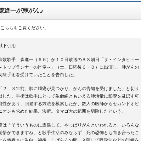
森進一が肺がん』
はこちらをご覧ください。
以下引用
演歌歌手、森進一（６６）が１０日放送のＢＳ朝日「ザ・インタビュー
～トップランナーの肖像～」（土、日曜後６・０）に出演し、肺がんの
切除手術を受けていたことを告白した。
「２、３年前、肺に腫瘍が見つかり、がんの告知を受けました」と切り
出した。手術は歌手にとって生命線ともいえる肺活量に影響を及ぼす可
能性があり、回避する方法を模索したが、数人の医師からセカンドオピ
ニオンも求めた結果、決断。タマゴ大の範囲を切除したという。
森は「そういうものに遭遇して、やっぱりがんといわれると、いろんな
覚悟ができますね」と歌手生活のみならず、死の恐怖とも向き合ったこ
とを赤裸々に告白。術後、しばらくの間、入院して呼吸法などの訓練を