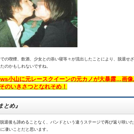
年での喫煙、飲酒、少女との添い寝等々が流出したことにより、脱退せ
ったのかもしれないですね。
ews小山に元レースクイーンの元カノが大暴露…画像
そのいきさつとなれそめ！
まとめ』
S脱退後も諦めることなく、バンドという違うステージで再び返り咲い
当に凄いことだと思います。