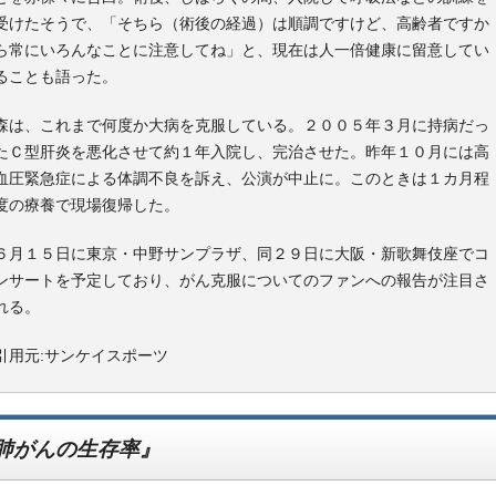
受けたそうで、「そちら（術後の経過）は順調ですけど、高齢者ですか
ら常にいろんなことに注意してね」と、現在は人一倍健康に留意してい
ることも語った。
森は、これまで何度か大病を克服している。２００５年３月に持病だっ
たＣ型肝炎を悪化させて約１年入院し、完治させた。昨年１０月には高
血圧緊急症による体調不良を訴え、公演が中止に。このときは１カ月程
度の療養で現場復帰した。
６月１５日に東京・中野サンプラザ、同２９日に大阪・新歌舞伎座でコ
ンサートを予定しており、がん克服についてのファンへの報告が注目さ
れる。
引用元:サンケイスポーツ
肺がんの生存率』