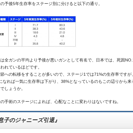
の予後5年生存率をステージ別に分けると以下の通り。
は全ガンの平均より予後が悪いガンとして有名で、日本では、死因NO.
言われているほどです。
節への転移をすることが多いので、ステージ1では71%の生存率ですが
になれば一気に生存率は下がり、38%となっているのもこの辺りから来
いでしょうか。
んの手術のステージによれば、心配なことに変わりはないですね。
息子のジャニーズ引退』