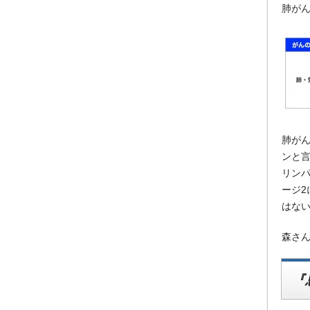
肺がん
肺がん
ンと
リンパ
ージ2
はな
森さ
『