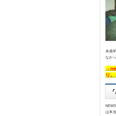
未成
なか
→n
り。
『
NEW
は本