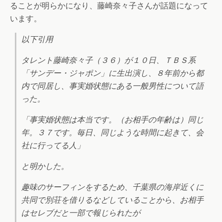
ることが明らかになり、藤崎奈々子さんが話題になって
います。
以下引用
タレント藤崎奈々子（３６）が１０日、ＴＢＳ系
「サンデー・ジャポン」に生出演し、８年前から都
内で同居し、事実婚状態にある一般男性について語
った。
「事実婚状態は本当です。（お相手の年齢は）同じ
年。３７です。毎日、同じような時間に起きて、会
社に行ってる人」
と明かした。
趣味のサーフィンをするため、千葉県の海岸近くに
共同で別荘を借りるなどしていることから、お相手
はセレブだと一部で報じられたが