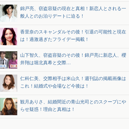
錦戸亮、窃盗容疑の現在と真相！新恋人とされる一
般人とのお泊りデートに迫る！
香里奈のスキャンダルその後！引退の可能性と現在
は！過激過ぎたフライデー掲載！
山下智久、窃盗容疑のその後！錦戸亮に新恋人、櫻
井翔は堀北真希と交際…
仁科仁美、交際相手は米山久！週刊誌の掲載画像は
これ！結婚式や会場など今後は！
観月ありさ、結婚間近の青山光司とのスクープにや
らせ疑惑！理由と真相は！