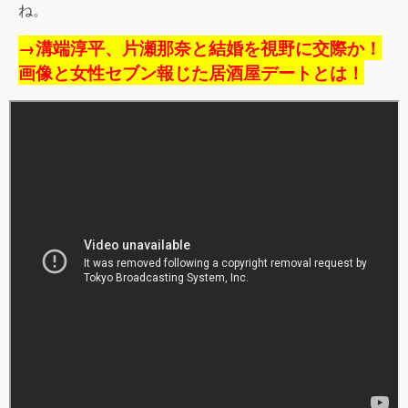
ね。
→溝端淳平、片瀬那奈と結婚を視野に交際か！
画像と女性セブン報じた居酒屋デートとは！