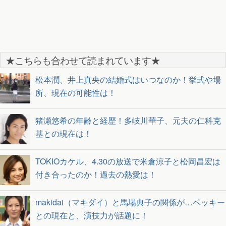
★こちらも合わせて読まれています★
松本潤、井上真央の結婚式はいつなのか！挙式や場
所、現在の可能性は！
猪瀬悠希の年齢と経歴！多岐川華子、元夫の仁科克
基との現在は！
TOKIOカケル、4.30の放送で米倉涼子と松岡昌宏は
付き合ったのか！過去の熱愛は！
makidai（マキダイ）と馬場典子の関係が…ベッキー
との現在と、演技力が話題に！