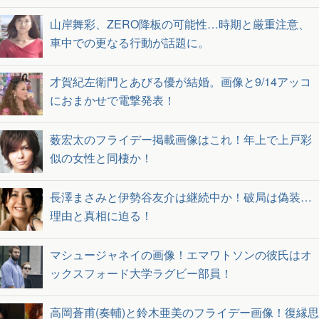
山岸舞彩、ZERO降板の可能性…時期と厳重注意、
車中での更なる行動が話題に。
才賀紀左衛門とあびる優が結婚。画像と9/14アッコ
におまかせで電撃発表！
薮宏太のフライデー掲載画像はこれ！年上で上戸彩
似の女性と同棲か！
長澤まさみと伊勢谷友介は継続中か！破局は偽装…
理由と真相に迫る！
マシュージャネイの画像！エマワトソンの彼氏はオ
ックスフォード大学ラグビー部員！
高岡蒼甫(奏輔)と鈴木亜美のフライデー画像！復縁思