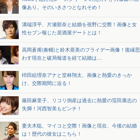
像あり。そのいきさつとなれそめ！
溝端淳平、片瀬那奈と結婚を視野に交際！画像と女
性セブン報じた居酒屋デートとは！
高岡蒼甫(奏輔)と鈴木亜美のフライデー画像！復縁思
わす現在と破局報道を経て結婚は…
枡田絵理奈アナと堂林翔太、画像と熱愛のきっか
け、交際期間に迫る！
篠田麻里子、リコリ倒産は過去に熱愛の窪田康志の
失脚！河西智美もピンチ！
妻夫木聡、マイコと交際！画像と現在、今後の結婚
は！歴代の彼女はこちら！