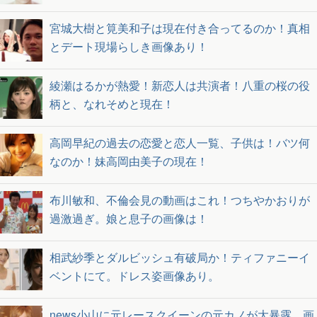
宮城大樹と筧美和子は現在付き合ってるのか！真相
とデート現場らしき画像あり！
綾瀬はるかが熱愛！新恋人は共演者！八重の桜の役
柄と、なれそめと現在！
高岡早紀の過去の恋愛と恋人一覧、子供は！バツ何
なのか！妹高岡由美子の現在！
布川敏和、不倫会見の動画はこれ！つちやかおりが
過激過ぎ。娘と息子の画像は！
相武紗季とダルビッシュ有破局か！ティファニーイ
ベントにて。ドレス姿画像あり。
news小山に元レースクイーンの元カノが大暴露…画