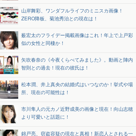
山岸舞彩、ワンダフルライフのミニスカ画像！
ZERO降板、菊池秀治との現在は！
薮宏太のフライデー掲載画像はこれ！年上で上戸彩
似の女性と同棲か！
矢吹春奈の《今夜くらべてみました》。動画と陣内
智則との過去！現在の彼氏は！
松本潤、井上真央の結婚式はいつなのか！挙式や場
所、現在の可能性は！
市川隼人の元カノ近野成美の画像と現在！向山志穂
より可愛いと話題に！
錦戸亮、窃盗容疑の現在と真相！新恋人とされる一