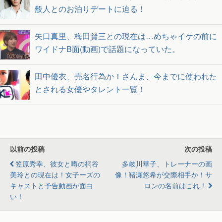
般人とのお泊りデートに迫る！
矢口真里、梅田賢三との現在は…めちゃイケの前に
ワイドナB面(動画)で話題になっていた。
田中優衣、売名行為か！さんま、今までに使われた
とされる女優やタレント一覧！
以前の投稿
次の投稿
笠原秀幸、彼女と噂の桐谷
多岐川華子、トレーナーの画
美玲との現在は！女子ーズの
像！猪瀬悠希が交際相手か！サ
キャストと予告動画が面白
ロンの名前はこれ！
い！