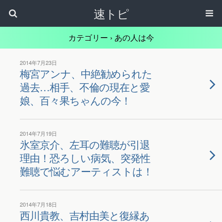
速トピ
カテゴリー ›
あの人は今
2014年7月23日
梅宮アンナ、中絶勧められた
過去…相手、不倫の現在と愛
娘、百々果ちゃんの今！
2014年7月19日
氷室京介、左耳の難聴が引退
理由！恐ろしい病気、突発性
難聴で悩むアーティストは！
2014年7月18日
西川貴教、吉村由美と復縁あ