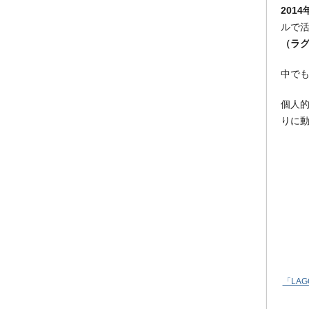
2014
ルで
（ラ
中で
個人
りに
「LA