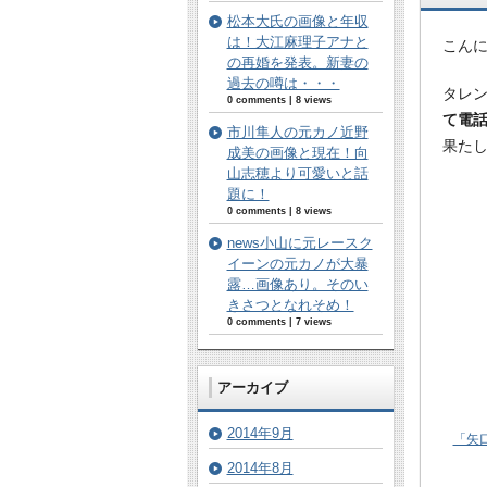
松本大氏の画像と年収
は！大江麻理子アナと
こん
の再婚を発表。新妻の
過去の噂は・・・
タレ
0 comments
|
8 views
て電
市川隼人の元カノ近野
果た
成美の画像と現在！向
山志穂より可愛いと話
題に！
0 comments
|
8 views
news小山に元レースク
イーンの元カノが大暴
露…画像あり。そのい
きさつとなれそめ！
0 comments
|
7 views
アーカイブ
2014年9月
「矢
2014年8月