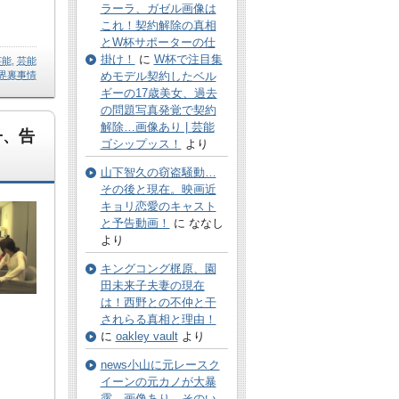
ラーラ、ガゼル画像は
これ！契約解除の真相
とW杯サポーターの仕
掛け！
に
W杯で注目集
芸能
,
芸能
界裏事情
めモデル契約したベル
ギーの17歳美女、過去
の問題写真発覚で契約
解除…画像あり | 芸能
子、告
ゴシップッス！
より
山下智久の窃盗騒動…
その後と現在。映画近
キョリ恋愛のキャスト
と予告動画！
に ななし
より
キングコング梶原、園
田未来子夫妻の現在
は！西野との不仲と干
されらる真相と理由！
に
oakley vault
より
news小山に元レースク
イーンの元カノが大暴
露…画像あり。そのい