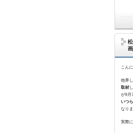
松
画
こん
他界
取材
が9月
いつ
なり
実際