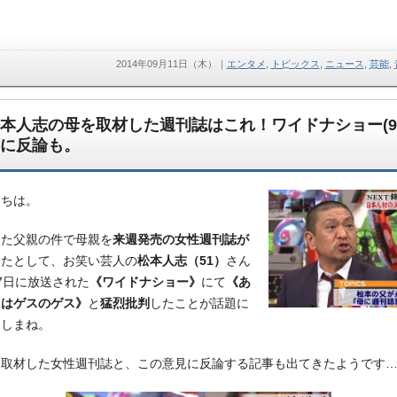
2014年09月11日（木）
｜
エンタメ
,
トピックス
,
ニュース
,
芸能
,
本人志の母を取材した週刊誌はこれ！ワイドナショー(9.
に反論も。
にちは。
した父親の件で母親を
来週発売の女性週刊誌が
したとして、お笑い芸人の
松本人志（51）
さん
7日に放送された
《ワイドナショー》
にて
《あ
らはゲスのゲス》
と
猛烈批判
したことが話題に
ましまね。
に取材した女性週刊誌と、この意見に反論する記事も出てきたようです