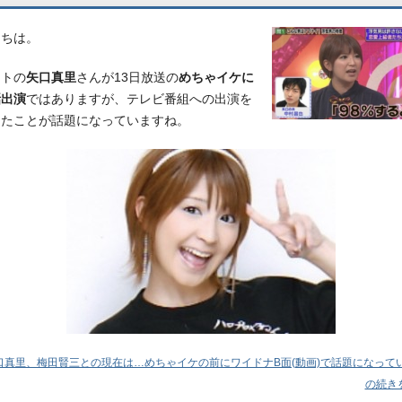
にちは。
ントの
矢口真里
さんが13日放送の
めちゃイケに
話出演
ではありますが、テレビ番組への出演を
したことが話題になっていますね。
口真里、梅田賢三との現在は…めちゃイケの前にワイドナB面(動画)で話題になって
の続きを