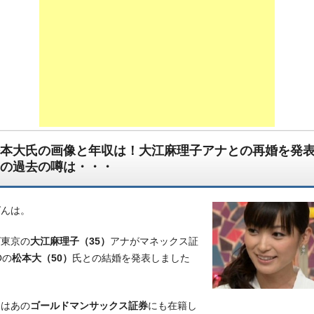
本大氏の画像と年収は！大江麻理子アナとの再婚を発
の過去の噂は・・・
ばんは。
ビ東京の
大江麻理子（35）
アナがマネックス証
Oの
松本大（50）
氏との結婚を発表しました
てはあの
ゴールドマンサックス証券
にも在籍し