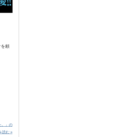
けを頼
た。」の
を読む »