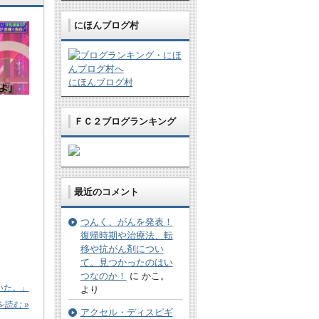
にほんブログ村
にほんブログ村
ＦＣ２ブログランキング
最近のコメント
つんく、がんを発表！
復帰時期や治療法、転
移や抗がん剤につい
て。見つかったのはい
つなのか！
に かこ。
いた。」
より
読む »
アクセル・ディスピギ