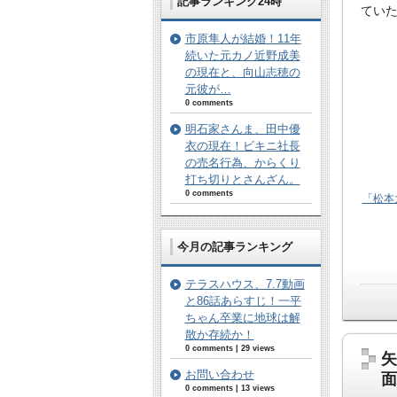
記事ランキング24時
ていた
市原隼人が結婚！11年
続いた元カノ近野成美
の現在と、向山志穂の
元彼が…
0 comments
明石家さんま、田中優
衣の現在！ビキニ社長
の売名行為、からくり
打ち切りとさんざん。
0 comments
「松本
今月の記事ランキング
テラスハウス、7.7動画
と86話あらすじ！一平
ちゃん卒業に地球は解
散か存続か！
0 comments
|
29 views
矢
お問い合わせ
面
0 comments
|
13 views