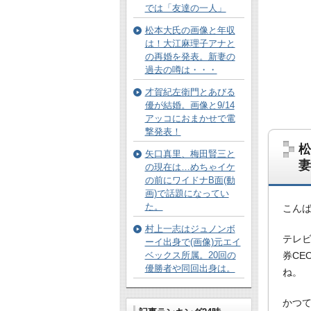
では「友達の一人」
松本大氏の画像と年収
は！大江麻理子アナと
の再婚を発表。新妻の
過去の噂は・・・
才賀紀左衛門とあびる
優が結婚。画像と9/14
アッコにおまかせで電
撃発表！
松
矢口真里、梅田賢三と
妻
の現在は…めちゃイケ
の前にワイドナB面(動
画)で話題になってい
た。
こん
村上一志はジュノンボ
テレ
ーイ出身で(画像)元エイ
ベックス所属。20回の
券CE
優勝者や同回出身は。
ね。
かつ