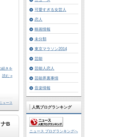
可愛すぎる女芸人
恋人
映画情報
未分類
東京マラソン2014
芸能
芸能人恋人
の続きを
読む »
芸能界裏事情
音楽情報
ニュース
人気ブログランキング
ナB
ニュース ブログランキングへ