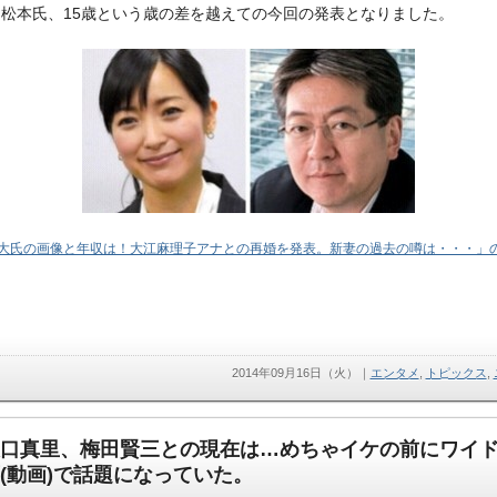
松本氏、15歳という歳の差を越えての今回の発表となりました。
大氏の画像と年収は！大江麻理子アナとの再婚を発表。新妻の過去の噂は・・・」
2014年09月16日（火）
｜
エンタメ
,
トピックス
,
口真里、梅田賢三との現在は…めちゃイケの前にワイド
(動画)で話題になっていた。