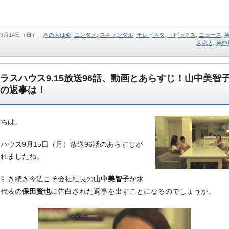
09月14日（日）
｜
あの人は今
,
エンタメ
,
スキャンダル
,
テレビネタ
,
トピックス
,
ニュース
,
人恋人
,
芸能
ラスハウス9.15放送96話、動画とあらすじ！山中美智
の返事は！
にちは。
ハウス9月15日（月）放送96話のあらすじが
されましたね。
に引き続き今週こそ会社社長の
山中美智子
が水
本代表の
保田賢也
に告白された返事を出すことになるのでしょうか。