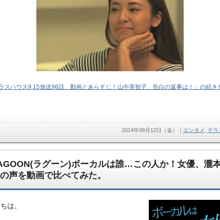
ラスハウス9.15放送96話、動画とあらすじ！山中美智子、告白の返事は！」の続きを
2014年09月12日（金）
｜
エンタメ
,
テラ
AGOON(ラグーン)ボーカルは誰…この人か！女優、瀧
の声を動画で比べてみた。
にちは。